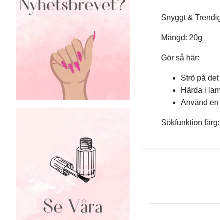
Snyggt & Trendigt
Mängd: 20g
Gör så här:
Strö på det
Härda i la
Använd en mj
Sökfunktion fär