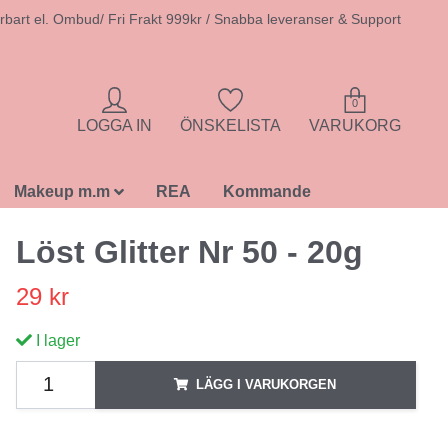
rbart el. Ombud/ Fri Frakt 999kr / Snabba leveranser & Support
0
LOGGA IN
ÖNSKELISTA
VARUKORG
Makeup m.m
REA
Kommande
Löst Glitter Nr 50 - 20g
29 kr
I lager
LÄGG I VARUKORGEN