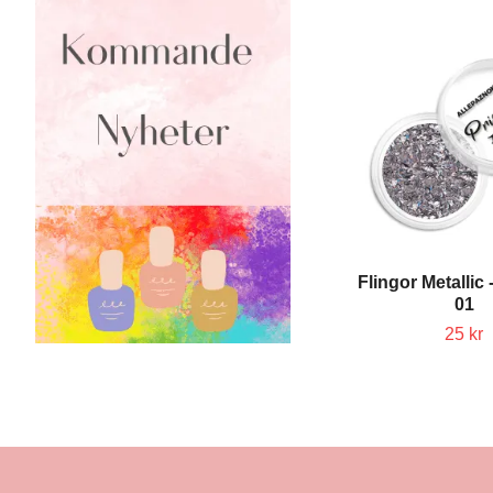
Flingor Metallic 
01
25 kr