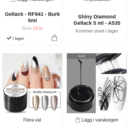
Gellack - RF941 - Burk
Shiny Diamond
5ml
Gellack 5 ml - A535
39 kr
19 kr
Kommer snart i lager
I lager
Flera val
Lägg i varukorgen