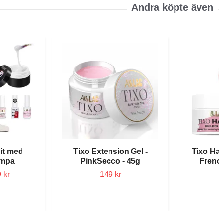
Kit med
Tixo Extension Gel -
Tixo Ha
ampa
PinkSecco - 45g
Fren
 kr
149 kr