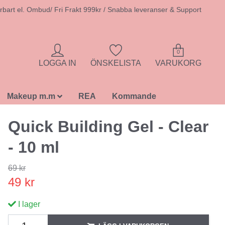
rbart el. Ombud/ Fri Frakt 999kr / Snabba leveranser & Support
0
LOGGA IN
ÖNSKELISTA
VARUKORG
Makeup m.m
REA
Kommande
Quick Building Gel - Clear
- 10 ml
69 kr
49 kr
I lager