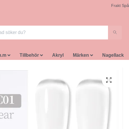
Frakt Spå
m.m
Tillbehör
Akryl
Märken
Nagellack