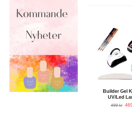
Builder Gel 
UV/Led L
469
499 kr