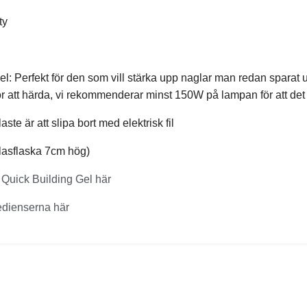
ty
l: Perfekt för den som vill stärka upp naglar man redan sparat ut
 att härda, vi rekommenderar minst 150W på lampan för att det 
ste är att slipa bort med elektrisk fil
Glasflaska 7cm hög)
Quick Building Gel här
edienserna här