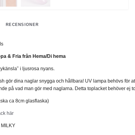
RECENSIONER
ls
ropa & Fria från Hema/Di hema
ykänsla" i ljusrosa nyans.
ish gör dina naglar snygga och hållbara! UV lampa behövs för att f
ende på vad man gör med naglarna. Detta toplacket behöver ej to
aska ca 8cm glasflaska)
ack här
: MILKY