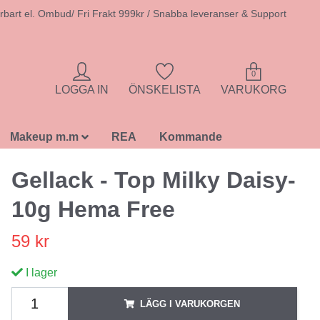
rbart el. Ombud/ Fri Frakt 999kr / Snabba leveranser & Support
0
LOGGA IN
ÖNSKELISTA
VARUKORG
Makeup m.m
REA
Kommande
Gellack - Top Milky Daisy-
10g Hema Free
59 kr
I lager
LÄGG I VARUKORGEN