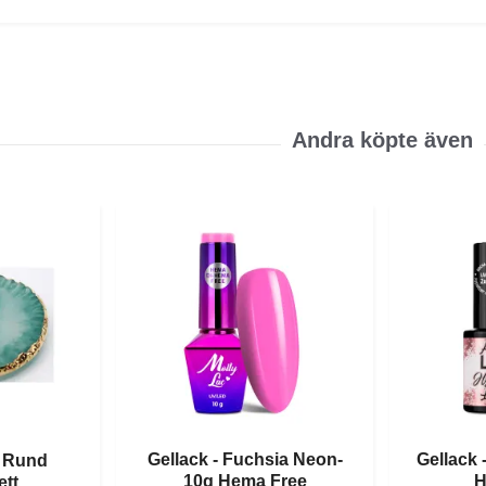
Gellack - Fuchsia Neon-
Gellack 
- Rund
10g Hema Free
H
ett