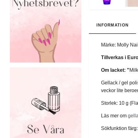
INFORMATION
Märke: Molly Nai
Tillverkas i Eu
Om lacket: "
Milk
Gellack / gel pol
veckor lite bero
Storlek: 10 g (Fl
Läs mer om
gell
Sökfunktion färg