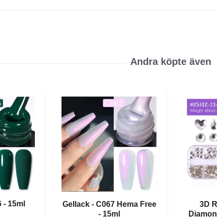
 - 15ml
Gellack - C067 Hema Free
3D R
- 15ml
Diamond