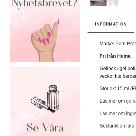
INFORMATION
Märke: Born Pret
Fri från Hema
Gellack / gel pol
veckor lite bero
Storlek: 15 ml (
Läs mer om
gell
Läs mer om ingr
Sökfunktion fär