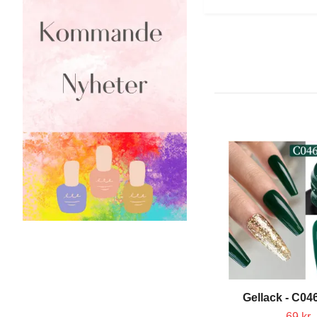
Gellack - C046
69 kr