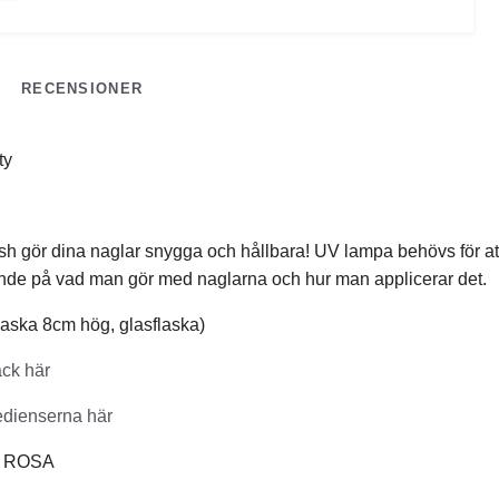
RECENSIONER
ty
ish gör dina naglar snygga och hållbara! UV lampa behövs för att f
ende på vad man gör med naglarna och hur man applicerar det.
Flaska 8cm hög, glasflaska)
ack här
edienserna här
g: ROSA