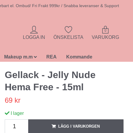
rbart el. Ombud/ Fri Frakt 999kr / Snabba leveranser & Support
0
LOGGA IN
ÖNSKELISTA
VARUKORG
Makeup m.m
REA
Kommande
Gellack - Jelly Nude
Hema Free - 15ml
69 kr
I lager
LÄGG I VARUKORGEN