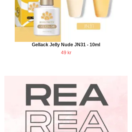
Gellack Jelly Nude JN31 - 10ml
49 kr