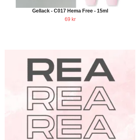
Gellack - C017 Hema Free - 15ml
69 kr