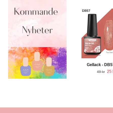
Gellack - DB57
25 
49 kr