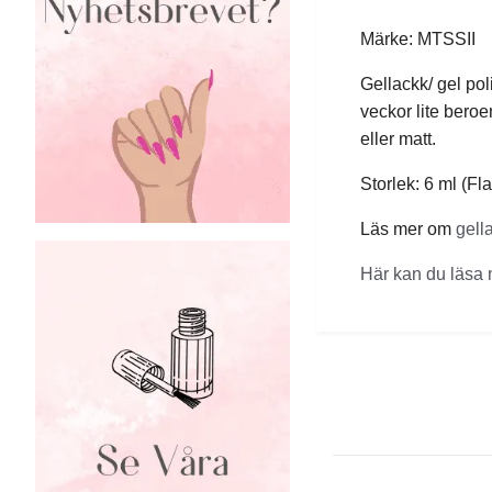
Märke: MTSSII
Gellackk/ gel pol
veckor lite bero
eller matt.
Storlek: 6 ml (Fl
Läs mer om
gell
Här kan du läsa