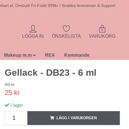
rbart el. Ombud/ Fri Frakt 999kr / Snabba leveranser & Support
0
LOGGA IN
ÖNSKELISTA
VARUKORG
Makeup m.m
REA
Kommande
Gellack - DB23 - 6 ml
49 kr
25 kr
I lager
LÄGG I VARUKORGEN