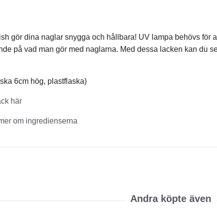
ish gör dina naglar snygga och hållbara! UV lampa behövs för att f
ende på vad man gör med naglarna. Med dessa lacken kan du se
aska 6cm hög, plastflaska)
ack här
 mer om ingredienserna