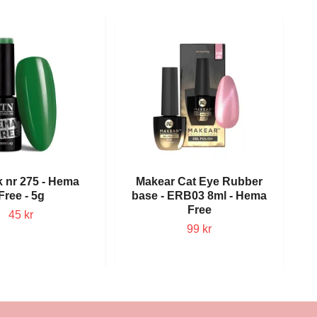
k nr 275 - Hema
Makear Cat Eye Rubber
Free - 5g
base - ERB03 8ml - Hema
Free
45 kr
99 kr