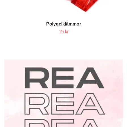
Polygelklämmor
15 kr