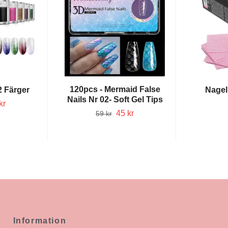
120pcs - Mermaid False
12 Färger
Nagel
Nails Nr 02- Soft Gel Tips
kr
45 kr
59 kr
Information