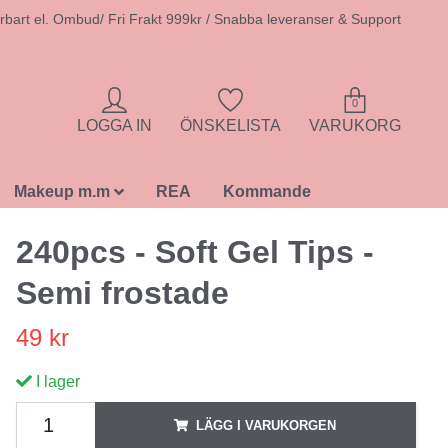
rbart el. Ombud/ Fri Frakt 999kr / Snabba leveranser & Support
0
LOGGA IN
ÖNSKELISTA
VARUKORG
Makeup m.m
REA
Kommande
240pcs - Soft Gel Tips -
Semi frostade
49 kr
I lager
LÄGG I VARUKORGEN