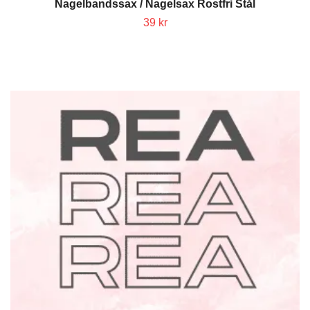
Nagelbandssax / Nagelsax Rostfri Stål
39 kr