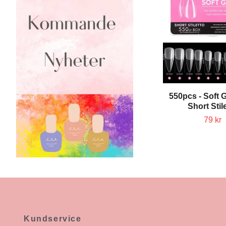
550pcs - Soft G
Short Stil
79 kr
Kundservice