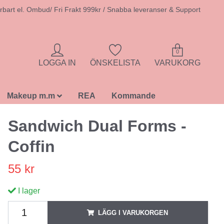
rbart el. Ombud/ Fri Frakt 999kr / Snabba leveranser & Support
0
LOGGA IN
ÖNSKELISTA
VARUKORG
Makeup m.m
REA
Kommande
Sandwich Dual Forms -
Coffin
55 kr
I lager
LÄGG I VARUKORGEN