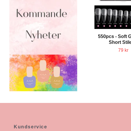
550pcs - Soft G
Short Stil
79 kr
Kundservice