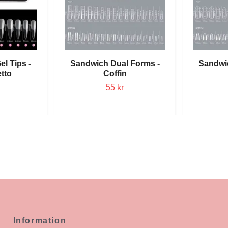
el Tips -
Sandwich Dual Forms -
Sandwi
etto
Coffin
55 kr
Information