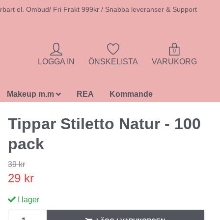
rbart el. Ombud/ Fri Frakt 999kr / Snabba leveranser & Support
0
LOGGA IN
ÖNSKELISTA
VARUKORG
Makeup m.m
REA
Kommande
Tippar Stiletto Natur - 100
pack
39 kr
29 kr
I lager