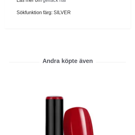
Läs mer om
gellack här
Sökfunktion färg: SILVER